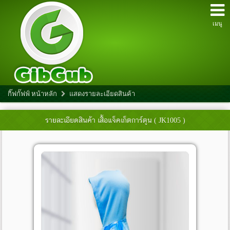
เมนู
กิ๊ฟกั๊ฟฟ์ หน้าหลัก
แสดงรายละเอียดสินค้า
รายละเอียดสินค้า
เสื้อแจ็คเก็ตการ์ตูน ( JK1005 )