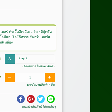
มอร์ ตัวเสื้อสีเหลืองสว่างๆมีฮู้ดตัด
บิ้ลบีและโลโก้ทรานส์ฟอร์มเมอร์ส
ดสีเหลือง
า
เลือกขนาดไซน์ของสินค้า.
า
ระบุจำนวนสินค้า / ชิ้น.
แนะนำสินค้านี้ให้คนอื่นๆ
Share
Share
Share
Share